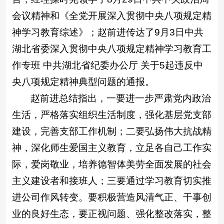
会议精神和《全党开展深入贯彻中央八项规定精
神学习教育综述》；赵前进传达了9月3日中共
湖北省委深入贯彻中央八项规定精神学习教育工
作专班 中共湖北省纪委办公厅 关于5起违反中
央八项规定精神典型问题的通报。
赵前进总结指出，一要进一步严肃党内政治
生活，严格落实组织生活制度，强化基层党支部
建设，完善支部工作机制；二要弘扬伟大抗战精
神，深化师生爱国主义教育，立足各自己工作实
际，爱岗敬业，培养德智体美劳全面发展的社会
主义建设者和接班人；三要通过学习教育切实推
进公司作风转变。要积极营造风清气正、干事创
业的良好生态，要正视问题、强化整改落实，整